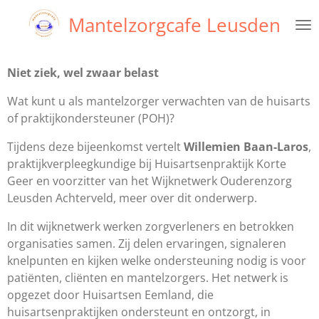
Ga
Mantelzorgcafe Leusden
direct
naar
de
Niet ziek, wel zwaar belast
hoofdinhoud
Wat kunt u als mantelzorger verwachten van de huisarts
of praktijkondersteuner (POH)?
Tijdens deze bijeenkomst vertelt
Willemien Baan-Laros
,
praktijkverpleegkundige bij Huisartsenpraktijk Korte
Geer en voorzitter van het Wijknetwerk Ouderenzorg
Leusden Achterveld, meer over dit onderwerp.
In dit wijknetwerk werken zorgverleners en betrokken
organisaties samen. Zij delen ervaringen, signaleren
knelpunten en
kijken welke ondersteuning nodig is voor
patiënten, cliënten en mantelzorgers.
Het netwerk is
opgezet door Huisartsen Eemland, die
huisartsenpraktijken ondersteunt en ontzorgt, in