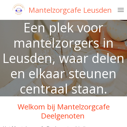
Ga
Mantelzorgcafe Leusden
direct
naar
Een plek voor
de
hoofdinhoud
mantelzorgers in
Leusden, waar delen
en elkaar steunen
centraal staan.
Welkom bij Mantelzorgcafe
Deelgenoten