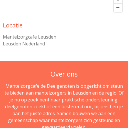
Locatie
Mantelzorgcafe Leusden
Leusden Nederland
Over ons
Mantelzorgcafe de Deelgenoten is opgericht om steun
te bieden aan mantelzorgers in Leusden en de regio. Of
je nu op zoek bent naar praktische ondersteuning,
deelgenoten zoekt of een luisterend oor, bij ons ben je
aan het juiste adres. Samen bouwen we aan een
gemeenschap waar mantelzorgers zich gesteund en
gewaardeerd voelen.